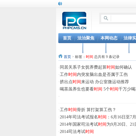
首页
法治聚焦
本网动态
法律
新法速递
顾问单位
品牌推广
首页
>
标签：
时间
总共有 9 条记录
·
同居关系子女抚养费起算
时间
如何确认
·
工作
时间
内突发脑出血是否属于工伤
·
挤出点
时间
来运动 办公室微运动推荐
·
喝茶虽养生也要看
时间
5个
时间
千万少喝
·
·
工作
时间
骨折 算打架算工伤？
·
2014年司法考试报名
时间
：6月16日至7
·
2014年国家司法考试
时间
为9月20日、21
·
2014司法考试
时间