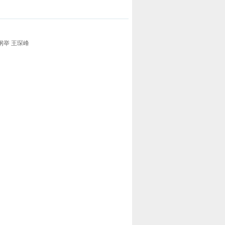
张纲举 王琛峰