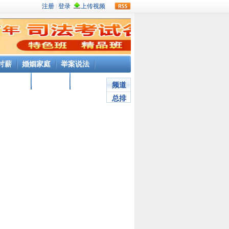
rss
讨薪
婚姻家庭
举案说法
在线视频
在线访谈
网站介绍
频道
总排
行