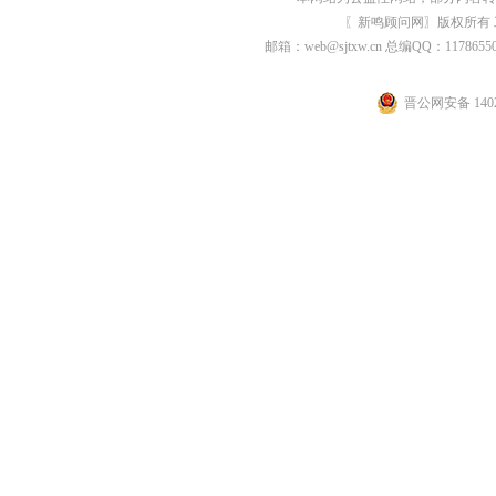
〖新鸣顾问网〗版权所有
邮箱：web@sjtxw.cn 总编QQ：1178
晋公网安备 1402