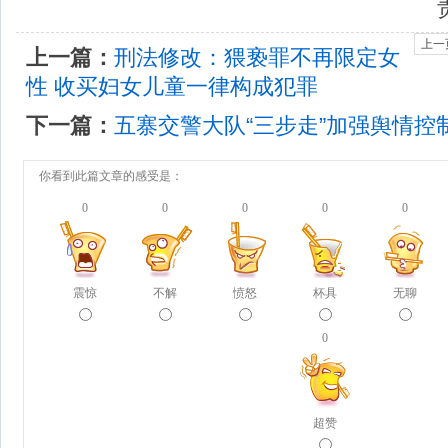
责
上一
上一篇：
刑法修改：猥亵罪不再限定女
性 收买妇女儿童一律构成犯罪
下一篇：
五寨交警大队“三步走”加强舆情
你看到此篇文章的感受是：
0
0
0
0
0
震惊
不解
愤怒
杯具
无聊
0
超赞