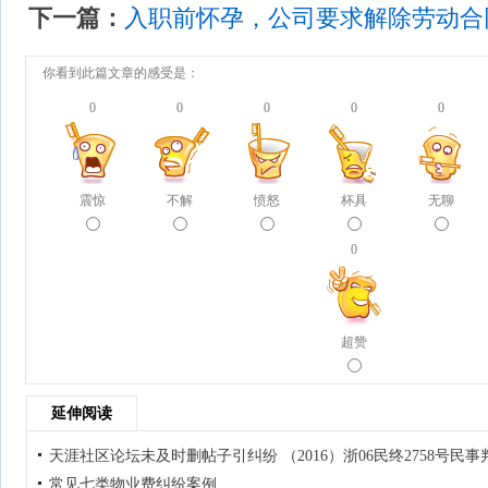
下一篇：
入职前怀孕，公司要求解除劳动合
你看到此篇文章的感受是：
0
0
0
0
0
震惊
不解
愤怒
杯具
无聊
0
超赞
延伸阅读
天涯社区论坛未及时删帖子引纠纷 （2016）浙06民终2758号民事
常见七类物业费纠纷案例