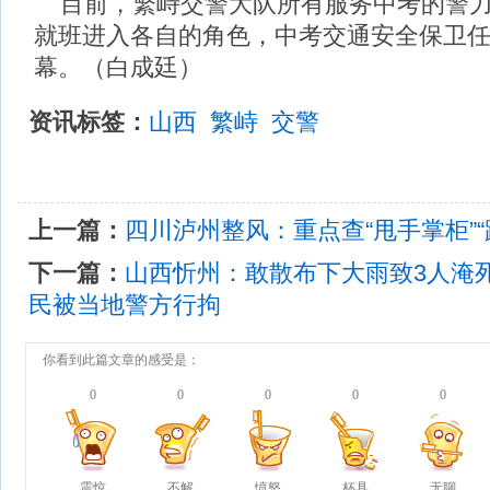
目前，繁峙交警大队所有服务中考的警力
就班进入各自的角色，中考交通安全保卫
幕。（白成廷）
资讯标签：
山西
繁峙
交警
上一篇：
四川泸州整风：重点查“甩手掌柜”“
下一篇：
山西忻州：敢散布下大雨致3人淹
民被当地警方行拘
你看到此篇文章的感受是：
0
0
0
0
0
震惊
不解
愤怒
杯具
无聊