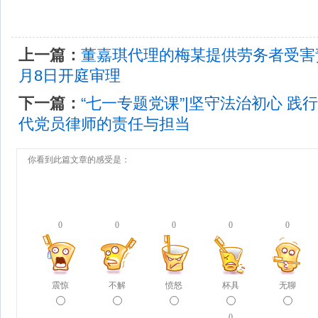
上一篇：
董嘉琪代理的梅某提供劳务者受害
月8日开庭审理
下一篇：
“七一专题党课”|坚守法治初心 践
代党员律师的责任与担当
你看到此篇文章的感受是：
0
0
0
0
0
震惊
不解
愤怒
杯具
无聊
0