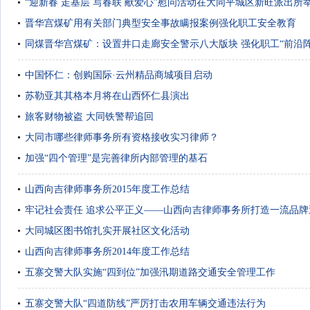
“迎新春 走基层 写春联 献爱心”慰问活动在大同平城区新旺派出所
晋华宫煤矿用有关部门典型安全事故瞒报案例强化职工安全教育
同煤晋华宫煤矿：设置井口走廊安全警示八大版块 强化职工“前沿阵
中国怀仁：创购国际·云州精品商城项目启动
苏勒亚其其格本月将在山西怀仁县演出
旅客财物被盗 大同铁警帮追回
大同市哪些律师事务所有资格接收实习律师？
加强“四个管理”是完善律所内部管理的基石
山西向吉律师事务所2015年度工作总结
牢记社会责任 追求公平正义——山西向吉律师事务所打造一流品牌
大同城区图书馆扎实开展社区文化活动
山西向吉律师事务所2014年度工作总结
五寨交警大队实施“四到位”加强汛期道路交通安全管理工作
五寨交警大队“四道防线”严厉打击农用车辆交通违法行为