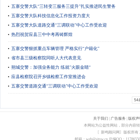
五寨交警大队“三转变三服务三提升”扎实推进民生警务
五寨交警大队科技信息化工作投资力度大
五寨交警大队道路交通“三调联动”中心工作受欢迎
热烈祝贺应县三中中考再铸辉煌
五寨交警狠抓重点车辆管理 严格实行“户籍化”
省市县三级检察院同听人大代表意见
朔城交警：加强业务能力 练就”火眼金睛“
应县检察院召开乡镇检察工作室推进会
五寨交警道路交通“三调联动”中心工作受欢迎
54
关于我们
|
广告服务
|
版权声
本网站为公益性网站，部分内容转
〖新鸣顾问网〗版权所有
邮箱：web@sjtxw.cn 总编QQ：1178