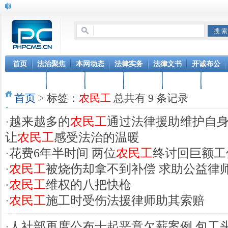
首页
法治聚焦
本网动态
法律实务
法律文书
开诚布公
新法速递
顾问单位
品牌推广
行业动态
非常人物
寻亲访
首页
>
标签：
农民工
总共有 9 条记录
·
越来越多的
农民工
通过法律援助维护自
让
农民工
感受法治的温暖
·
花费6年半时间 两位
农民工
终讨回巨额工
·
农民工
被烧伤却拿不到补偿 求助公益律师
·
农民工
维权的八把快枪
·
农民工
施工时受伤法援律师助其索赔
·
人社部再度公布十起恶意欠薪案例 包工