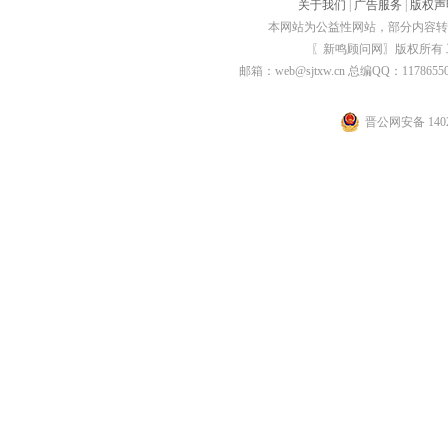
关于我们
|
广告服务
|
版权声
本网站为公益性网站，部分内容转
〖新鸣顾问网〗版权所有
邮箱：web@sjtxw.cn 总编QQ：1178
晋公网安备 1402