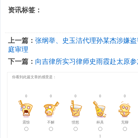
资讯标签：
上一篇：
张纲举、史玉洁代理孙某杰涉嫌盗窃
庭审理
下一篇：
向吉律所实习律师史雨霞赴太原参
你看到此篇文章的感受是：
0
0
0
0
0
震惊
不解
愤怒
杯具
无聊
1