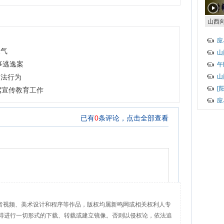
山西
（专
应
天气
山
事逃逸案
午
山
违法行为
[
驾宣传教育工作
应
、音视频、美术设计和程序等作品，版权均属新鸣网或相关权利人专
得进行一切形式的下载、转载或建立镜像。否则以侵权论，依法追