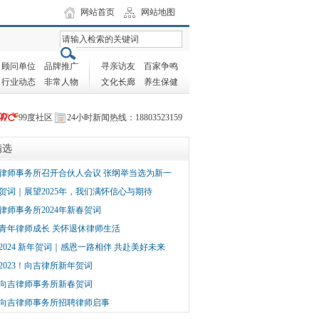
网站首页
网站地图
顾问单位
品牌推广
寻亲访友
百家争鸣
行业动态
非常人物
文化长廊
养生保健
99度社区
24小时新闻热线：18803523159
精选
律师事务所召开合伙人会议 张纲举当选为新一
贺词｜展望2025年，我们满怀信心与期待
律师事务所2024年新春贺词
青年律师成长 关怀退休律师生活
2024 新年贺词｜感恩一路相伴 共赴美好未来
2023！向吉律所新年贺词
向吉律师事务所新春贺词
向吉律师事务所招聘律师启事