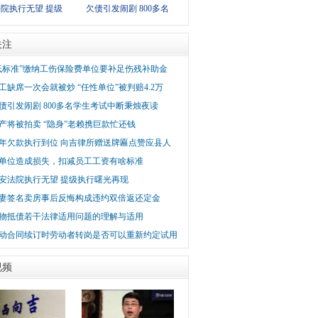
院执行无望 提级
欠债引发闹剧 800多名
关注
低标准”缴纳工伤保险费单位要补足伤残补助金
工缺席一次会就被炒 “任性单位”被判赔4.2万
债引发闹剧 800多名学生考试中断秉烛夜读
产将被拍卖 “隐身”老赖携巨款忙还钱
年欠款执行到位 向吉律所赠送牌匾点赞应县人
单位造成损失，扣减员工工资有啥标准
安法院执行无望 提级执行曙光再现
妻签名卖房事后反悔构成违约双倍返还定金
物抵债若干法律适用问题的理解与适用
动合同续订时劳动者转岗是否可以重新约定试用
视频