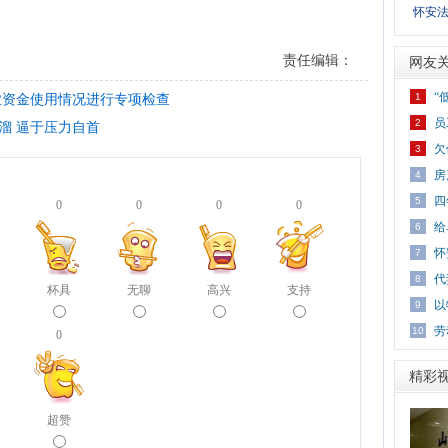
怀安法
责任编辑：
网友
“
农资金使用情况进行专项检查
1
员
2
溜 逼于压力自首
欠
3
房
4
四
5
0
0
0
0
给
6
怀
7
代
8
杯具
无聊
高兴
支持
以
9
劳
10
0
精彩
超赞