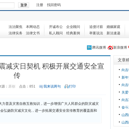
注册
找回密码
法治聚焦
本网动态
开诚布公
企业顾问
追债讨薪
婚姻家庭
法律实务
法律文书
私人顾问
经典案例
举案说法
新法速递
腾讯微博
新浪微博
文章
”防震减灾日契机 积极开展交通安全宣
向吉
传
新年
向吉
来源：
原创
点击：
851
我来说两句
打印
关爱
向吉
为大力普及灾害自救互救知识，进一步增强广大人民群众的防灾减灾
奋斗
社会弘扬防灾减灾文化，进一步拓展交通安全宣传教育的覆盖面和
山西
山西