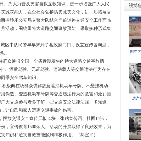
灾日。为大力普及灾害自救互救知识，进一步增强广大人民
视觉
防灾减灾能力，在全社会弘扬防灾减灾文化，进一步拓展交
山西省静乐公安局交警大队结合当前道路交通安全工作面临
传月活动，围绕重特大道路交通事故预防，采取多种形式集
、城区中队民警早早来到了县政府门口，设立宣传咨询点，
四年欠
活动。
群众通报全国、全省近期发生的特大道路交通事故情
劳”、酒后驾驶、无证驾驶、违法载人等交通违法行为存在
和雨季安全驾车知识。
，积极向在场群众讲解故意遮挡机动车号牌、不悬挂机动
使用伪造、变造机动车号牌等交通违法行为的危害和处罚措
房产
醒广大交通参与者多了解一些交通安全法律法规、多知道一
为，让自己和家人远离交通事故的伤害。
摆放交通安全宣传展板15块，张贴宣传画、挂图14张，
0余份，宣传教育1500余人。活动的开展取得了良好效果，为
减灾知识和避灾自救技能起到积极作用。（郝宣平）