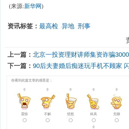
(来源:
新华网
)
资讯标签：
最高检
异地
刑事
责
上一篇：
北京一投资理财讲师集资诈骗300
下一篇：
90后夫妻婚后痴迷玩手机不顾家 
你看到此篇文章的感受是：
0
0
0
0
0
震惊
不解
愤怒
杯具
无聊
0