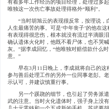
有着多年工作经历的项目经理，处理过多
唯独这一次伤亡事故处理得格外“顺利”。
“当时胡旭云的表现很反常，按理说，
人生最痛苦的事。可是‘中年丧子’的他在
有表现得很悲伤，根本就没有流过半滴眼
确认遗体火化时，他既不看尸体，也不哭
灰。”据李成回忆，“他唯独对赔偿款什么
意。”
早在3月11日晚上，李成就将自己的这
参与善后处理工作的另外一位同事老彭。
示认可，并建议慎重行事。
另一个蹊跷的细节，也引起了劳务派遣
武的注意。当时火化遗体时，强子身上没
几十元零钱和一个五成新的手机，苏武要