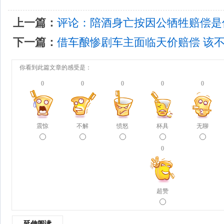
上一篇：
评论：陪酒身亡按因公牺牲赔偿是
下一篇：
借车酿惨剧车主面临天价赔偿 该
你看到此篇文章的感受是：
0
0
0
0
0
震惊
不解
愤怒
杯具
无聊
0
超赞
延伸阅读