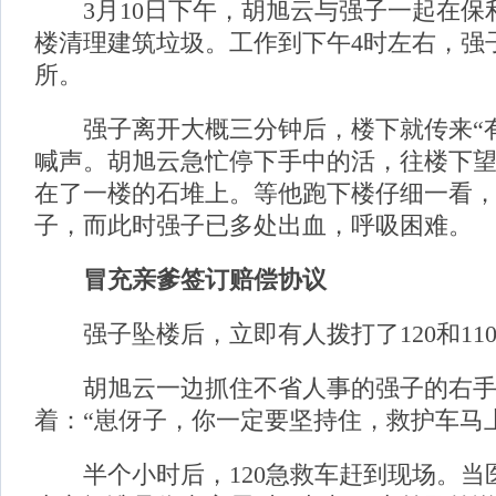
3月10日下午，胡旭云与强子一起在保利
楼清理建筑垃圾。工作到下午4时左右，强
所。
强子离开大概三分钟后，楼下就传来“有
喊声。胡旭云急忙停下手中的活，往楼下
在了一楼的石堆上。等他跑下楼仔细一看
子，而此时强子已多处出血，呼吸困难。
冒充亲爹签订赔偿协议
强子坠楼后，立即有人拨打了120和11
胡旭云一边抓住不省人事的强子的右手
着：“崽伢子，你一定要坚持住，救护车马
半个小时后，120急救车赶到现场。当