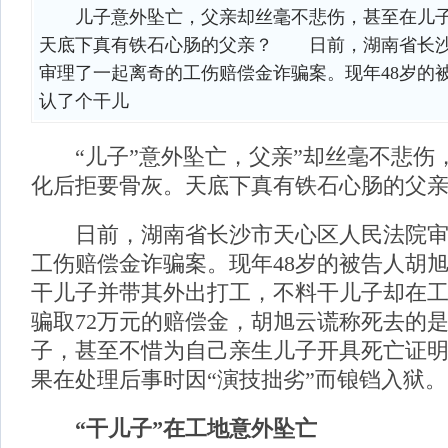
儿子意外坠亡，父亲却丝毫不悲伤，甚至在儿子
天底下真有铁石心肠的父亲？ 日前，湖南省长
审理了一起离奇的工伤赔偿金诈骗案。现年48岁的
认了个干儿
“儿子”意外坠亡，父亲”却丝毫不悲伤，
化后拒要骨灰。天底下真有铁石心肠的父
日前，湖南省长沙市天心区人民法院审
工伤赔偿金诈骗案。现年48岁的被告人胡
干儿子并带其外出打工，不料干儿子却在
骗取72万元的赔偿金，胡旭云谎称死去的
子，甚至不惜为自己亲生儿子开具死亡证
果在处理后事时因“演技拙劣”而锒铛入狱。
“干儿子”在工地意外坠亡