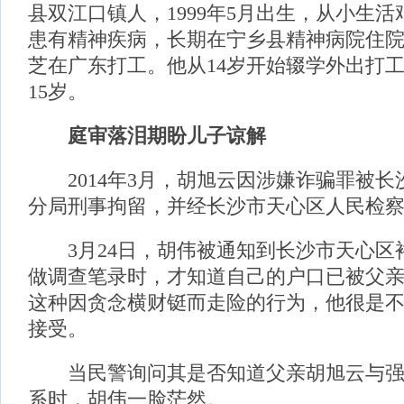
县双江口镇人，1999年5月出生，从小生
患有精神疾病，长期在宁乡县精神病院住
芝在广东打工。他从14岁开始辍学外出打
15岁。
庭审落泪期盼儿子谅解
2014年3月，胡旭云因涉嫌诈骗罪被长
分局刑事拘留，并经长沙市天心区人民检
3月24日，胡伟被通知到长沙市天心区
做调查笔录时，才知道自己的户口已被父
这种因贪念横财铤而走险的行为，他很是
接受。
当民警询问其是否知道父亲胡旭云与强子
系时，胡伟一脸茫然。