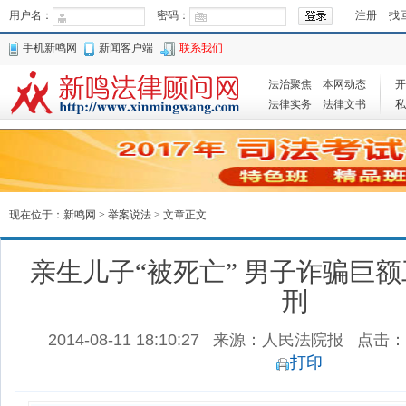
用户名：
密码：
注册
找
手机新鸣网
新闻客户端
联系我们
法治聚焦
本网动态
开
法律实务
法律文书
私
现在位于：
新鸣网
>
举案说法
> 文章正文
亲生儿子“被死亡” 男子诈骗巨
刑
2014-08-11 18:10:27
来源：人民法院报
点击：
打印