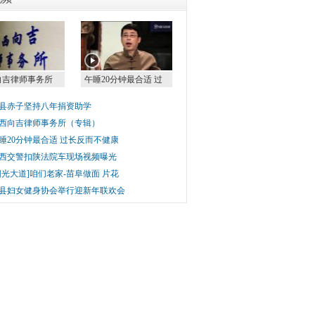
向吉律师事务所
午睡20分钟最合适 过
县赤子坚持八年捐资助学
西向吉律师事务所（专辑）
睡20分钟最合适 过长反而不健康
西交警扣陕法院车现场视频曝光
阳光大道]咱们老家-苗阜做面 片花
县妇女健身协会举行迎新年联欢会