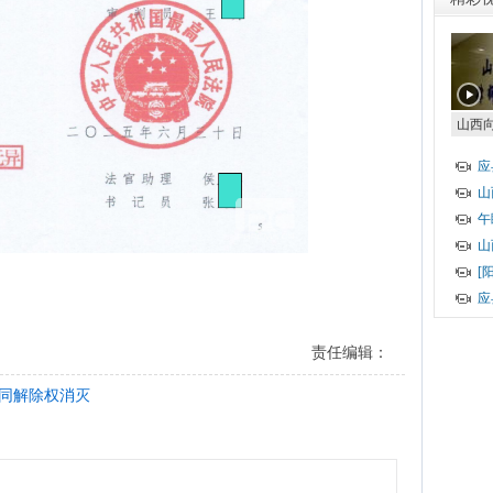
山西
（专
应
山
午
山
[
应
责任编辑：
同解除权消灭