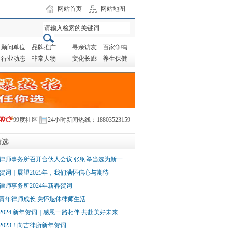
网站首页
网站地图
顾问单位
品牌推广
寻亲访友
百家争鸣
行业动态
非常人物
文化长廊
养生保健
99度社区
24小时新闻热线：18803523159
精选
律师事务所召开合伙人会议 张纲举当选为新一
贺词｜展望2025年，我们满怀信心与期待
律师事务所2024年新春贺词
青年律师成长 关怀退休律师生活
2024 新年贺词｜感恩一路相伴 共赴美好未来
2023！向吉律所新年贺词