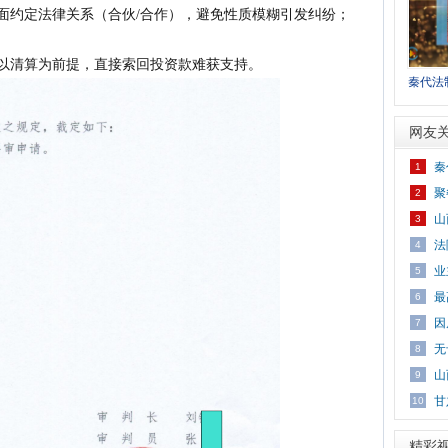
面约定法律关系（合伙/合作），避免性质模糊引发纠纷；
以清算为前提，直接索回投资款难获支持。
秦代法
网友
秦
1
聚
2
山
3
法
4
业
5
业
最
6
因
7
无
8
山
9
甘
10
精彩