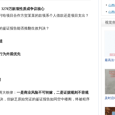
山西
270万款项性质成争议核心
山西
付给项目合作方贺某某的款项系个人借款还是项目支出？
视觉
的鉴证报告能否推翻生效判决？
提
行为外观优先
最高法
洞
两大铁律：
一是商业风险不可转嫁，二是证据规则不容规
及时启
判决，但缺乏原始凭证的鉴证报告如同空中楼阁，终被程序