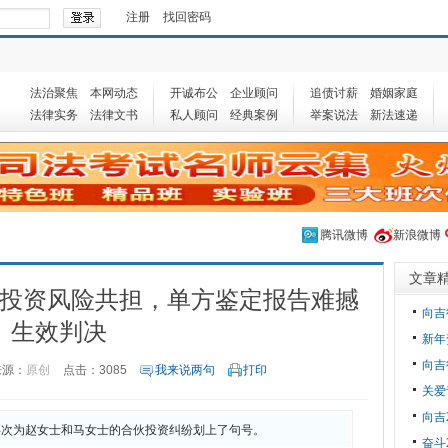
注册
找回密码
法治聚焦
本网动态
开诚布公
企业顾问
追债讨薪
婚姻家庭
法律实务
法律文书
私人顾问
经典案例
举案说法
新法速递
腾讯微博
新浪微博
文章
投资风险共担，单方鉴定报告难撼
向吉
生效判决
新年
向吉
来源：
原创
点击：
3085
我来说两句
打印
关爱
向吉
书，再次为赵女士和马女士的合伙投资纠纷划上了句号。
奋斗