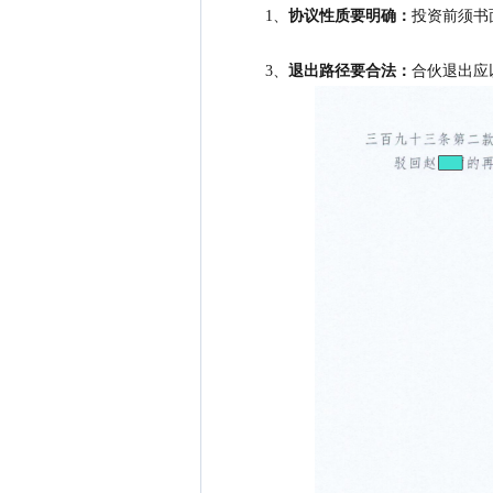
1、
协议
性质要
明确：
投资前须书
3、
退出路径要合法：
合伙退出应