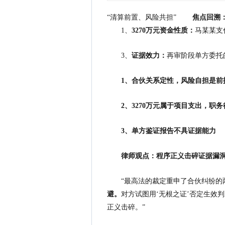
“清算前置、风险共担”
焦点回溯：3
1、
3270万元资金性质：
马某某支
3、
证据效力：
再审阶段单方委托
1、合伙关系定性，风险自担是前
2、3270万元属于项目支出，职务
3、单方鉴证报告不具证据能力
律师观点：程序正义击碎证据漏
“最高法的裁定重申了合伙纠纷的
避。
对方试图用‘无根之证’否定生效
正义击碎。”