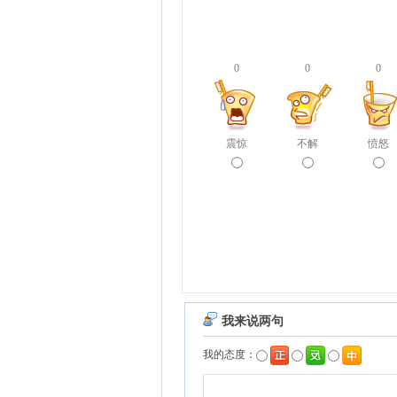
0
0
0
震惊
不解
愤怒