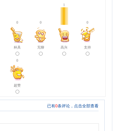
1
0
0
0
杯具
无聊
高兴
支持
0
超赞