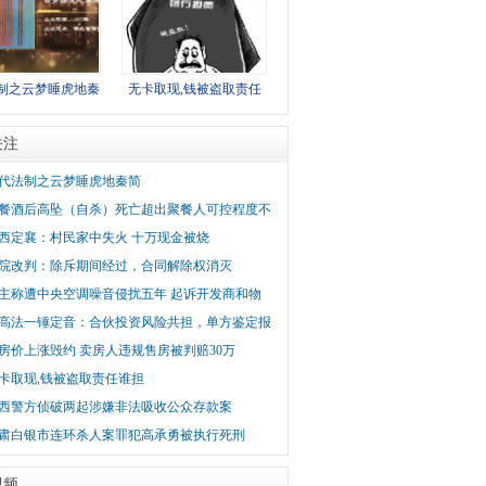
制之云梦睡虎地秦
无卡取现,钱被盗取责任
关注
代法制之云梦睡虎地秦简
餐酒后高坠（自杀）死亡超出聚餐人可控程度不
西定襄：村民家中失火 十万现金被烧
院改判：除斥期间经过，合同解除权消灭
主称遭中央空调噪音侵扰五年 起诉开发商和物
高法一锤定音：合伙投资风险共担，单方鉴定报
房价上涨毁约 卖房人违规售房被判赔30万
卡取现,钱被盗取责任谁担
西警方侦破两起涉嫌非法吸收公众存款案
肃白银市连环杀人案罪犯高承勇被执行死刑
视频