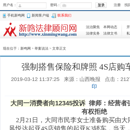
用户名：
密码：
注册
找
手机新鸣网
新闻客户端
联系我们
法治聚焦
本网动态
开
法律实务
法律文书
私
现在位于：
新鸣网
>
举案说法
> 文章正文
强制搭售保险和牌照 4S店购
2019-03-12 11:37:25
来源：山西晚报
点击：
212
印
大同一消费者向12345投诉
律师：
经营者
有权拒绝
2月21日，大同市民李女士准备购买由大
风悦达起亚4S店销售的起亚K3轿车，当天，