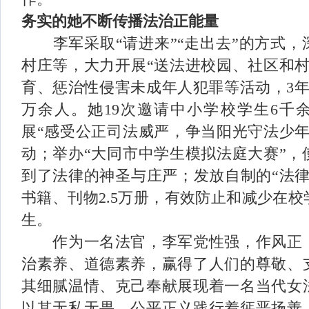
务实的她不断传播法治正能量
李军采取“请进来”“走出去”的方式
村庄等，大力开展“送法进校园、社区和村
育、惩治性侵害未成年人犯罪等活动，
3
万余人。她
19
次邀请中小学校学生
6
千
展“感受公正司法威严，争当阳光守法少年
动；举办“大同市中学生模拟法庭大赛”，
到了法律的神圣与庄严；发放自制的“法律
书籍、刊物
2.5
万册，有效防止和减少在校
生。
作为一名法官，李军党性强，作风正
治素养、道德素养，赢得了人们的尊敬、
其细腻温情、克己奉献展现着一名当代女
以其无私无畏、公平正义践行着惩恶扬善